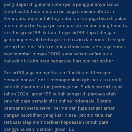
yang dapat di gunakan oleh para penggunanya tanpa
lemot sedikitpun melalui berbagai macam platform.
Kemudahannya untuk login dan daftar juga bisa di pakai
memainkan berbagai permainan slot online yang tersedia
di situs grosir188. Selain itu grosir188 dapat dengan
gampang meraih berbagai jp maxwin dan bonus freespin
setiap hari dari situs resminya langsung , ada juga bonus
new member hingga 200% yang sangat onfire atau
banyak di claim para pengguna barunya setiap hari.
Grosir188 juga menyediakan fitur deposit tercepat
dengan hanya 1 detik menggunakan qris berlaku untuk
seluruh payment atau pembayaran. Sudah berdiri sejak
tahun 2024 , grosir188 sudah sangat di percaya oleh
seluruh para pemain slot online indonesia. Sistem
keamanan serta server permainan juga sangat aman
dengan kelebihan yang luar biasa , promo tahunan
terbesar siap memberikan kepuasaan untuk para
pengguna dan member grosir188.