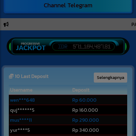
Channel Telegram
PASTIKAN JIKA K
10 Last Deposit
Selengkapnya
Username
Deposit
kep******439
Rp 160.000
wen***648
Rp 60.000
quj******5
Rp 160.000
mus****11
Rp 290.000