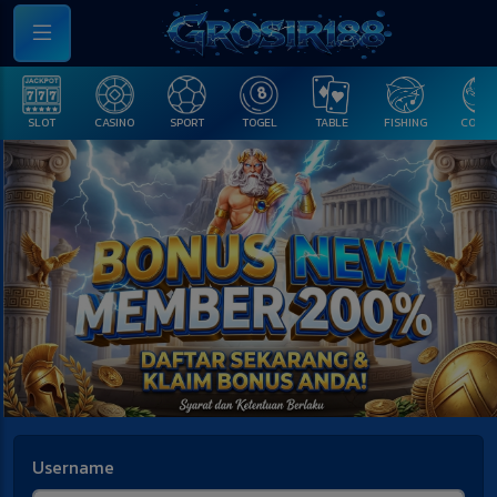
SLOT
CASINO
SPORT
TOGEL
TABLE
FISHING
COCK F
Username