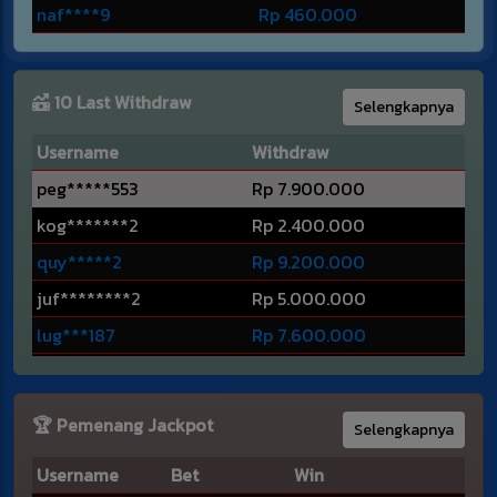
naf****9
Rp 460.000
10 Last Withdraw
Selengkapnya
Username
Withdraw
caq*****955
Rp 9.000.000
hic******6
Rp 7.700.000
peg*****553
Rp 7.900.000
kog*******2
Rp 2.400.000
quy*****2
Rp 9.200.000
juf********2
Rp 5.000.000
lug***187
Rp 7.600.000
🏆 Pemenang Jackpot
Selengkapnya
hib*******8
Rp 1.600.000
Username
Bet
Win
ses*****9
Rp 3.300.000