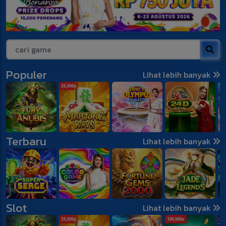
Populer
Lihat lebih banyak
Terbaru
Lihat lebih banyak
Slot
Lihat lebih banyak