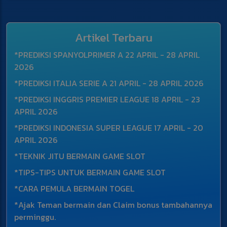
Artikel Terbaru
*PREDIKSI SPANYOLPRIMER A 22 APRIL - 28 APRIL
2026
*PREDIKSI ITALIA SERIE A 21 APRIL - 28 APRIL 2026
*PREDIKSI INGGRIS PREMIER LEAGUE 18 APRIL - 23
APRIL 2026
*PREDIKSI INDONESIA SUPER LEAGUE 17 APRIL - 20
APRIL 2026
*TEKNIK JITU BERMAIN GAME SLOT
*TIPS-TIPS UNTUK BERMAIN GAME SLOT
*CARA PEMULA BERMAIN TOGEL
*Ajak Teman bermain dan Claim bonus tambahannya
perminggu.