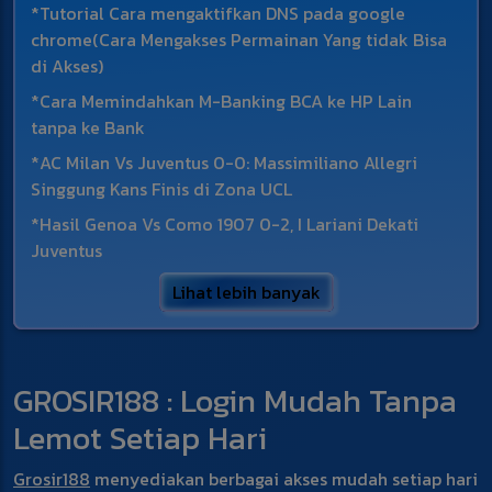
*Tutorial Cara mengaktifkan DNS pada google
chrome(Cara Mengakses Permainan Yang tidak Bisa
di Akses)
*Cara Memindahkan M-Banking BCA ke HP Lain
tanpa ke Bank
*AC Milan Vs Juventus 0-0: Massimiliano Allegri
Singgung Kans Finis di Zona UCL
*Hasil Genoa Vs Como 1907 0-2, I Lariani Dekati
Juventus
Lihat lebih banyak
GROSIR188 : Login Mudah Tanpa
Lemot Setiap Hari
Grosir188
menyediakan berbagai akses mudah setiap hari