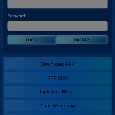
Password
LOGIN
DAFTAR
Download APK
RTP Slot
Link Anti Blokir
Chat Whatsapp