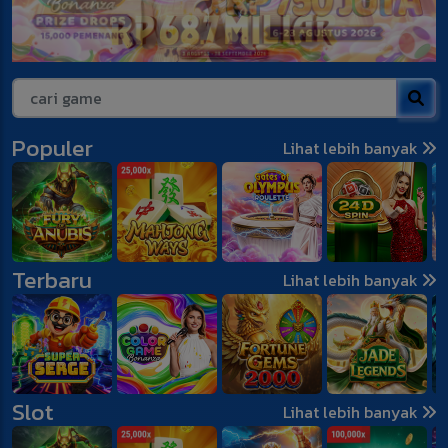
Populer
Lihat lebih banyak
Terbaru
Lihat lebih banyak
Slot
Lihat lebih banyak