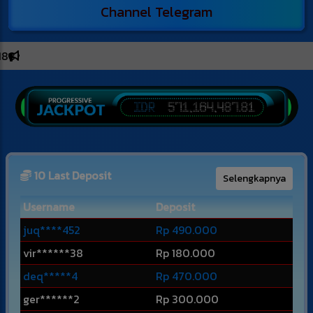
Channel Telegram
PASTIKAN JI
10 Last Deposit
Selengkapnya
Username
Deposit
juq****452
Rp 490.000
vir******38
Rp 180.000
deq*****4
Rp 470.000
ger******2
Rp 300.000