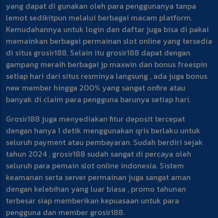
yang dapat di gunakan oleh para penggunanya tanpa
lemot sedikitpun melalui berbagai macam platform.
Kemudahannya untuk login dan daftar juga bisa di pakai
memainkan berbagai permainan slot online yang tersedia
di situs grosir188. Selain itu grosir188 dapat dengan
gampang meraih berbagai jp maxwin dan bonus freespin
setiap hari dari situs resminya langsung , ada juga bonus
new member hingga 200% yang sangat onfire atau
banyak di claim para pengguna barunya setiap hari.
Grosir188 juga menyediakan fitur deposit tercepat
dengan hanya 1 detik menggunakan qris berlaku untuk
seluruh payment atau pembayaran. Sudah berdiri sejak
tahun 2024 , grosir188 sudah sangat di percaya oleh
seluruh para pemain slot online indonesia. Sistem
keamanan serta server permainan juga sangat aman
dengan kelebihan yang luar biasa , promo tahunan
terbesar siap memberikan kepuasaan untuk para
pengguna dan member grosir188.