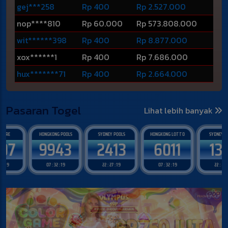
jap*******60
Rp 1.600
Rp 16.187.000
gej***258
Rp 400
Rp 2.527.000
nop****810
Rp 60.000
Rp 573.808.000
wit******398
Rp 400
Rp 8.877.000
xox******1
Rp 400
Rp 7.686.000
hux*******71
Rp 400
Rp 2.664.000
Pasaran Togel
Lihat lebih banyak
HONGKONG POOLS
SYDNEY POOLS
HONGKONG LOTTO
SYDNEY LOTTO
9943
2413
6011
1377
07 : 32 : 18
22 : 27 : 18
07 : 32 : 18
22 : 27 : 18