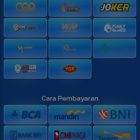
Cara Pembayaran