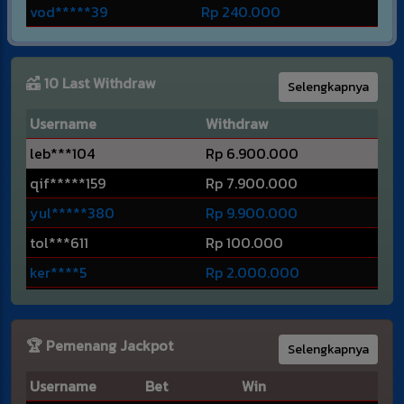
vod*****39
Rp 240.000
10 Last Withdraw
Selengkapnya
Username
Withdraw
leb***104
Rp 6.900.000
qif*****159
Rp 7.900.000
yul*****380
Rp 9.900.000
tol***611
Rp 100.000
ker****5
Rp 2.000.000
meh********4
Rp 3.800.000
🏆 Pemenang Jackpot
Selengkapnya
Username
Bet
Win