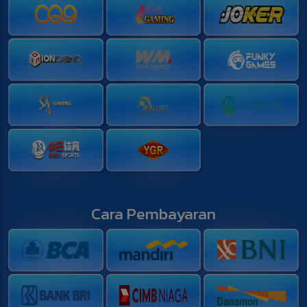
Cara Pembayaran