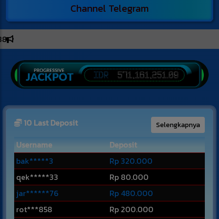
Channel Telegram
PASTIKAN JIKA KE
10 Last Deposit
Selengkapnya
Username
Deposit
suw***338
Rp 230.000
bak*****3
Rp 320.000
qek*****33
Rp 80.000
jar******76
Rp 480.000