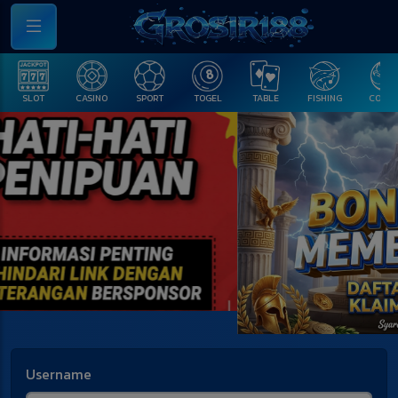
SLOT
CASINO
SPORT
TOGEL
TABLE
FISHING
COCK F
Username