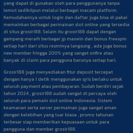
yang dapat di gunakan oleh para penggunanya tanpa
lemot sedikitpun melalui berbagai macam platform.
Kemudahannya untuk login dan daftar juga bisa di pakai
memainkan berbagai permainan slot online yang tersedia
di situs grosir188. Selain itu grosir188 dapat dengan
gampang meraih berbagai jp maxwin dan bonus freespin
setiap hari dari situs resminya langsung , ada juga bonus
new member hingga 200% yang sangat onfire atau
banyak di claim para pengguna barunya setiap hari.
Grosir188 juga menyediakan fitur deposit tercepat
dengan hanya 1 detik menggunakan qris berlaku untuk
seluruh payment atau pembayaran. Sudah berdiri sejak
tahun 2024 , grosir188 sudah sangat di percaya oleh
seluruh para pemain slot online indonesia. Sistem
keamanan serta server permainan juga sangat aman
dengan kelebihan yang luar biasa , promo tahunan
terbesar siap memberikan kepuasaan untuk para
pengguna dan member grosir188.