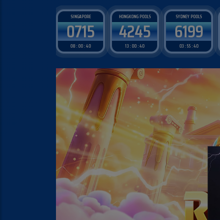
xos*****98
Rp 250.000
Pasaran Togel
SINGAPORE
HONGKONG POOLS
SYDNEY POOLS
HONGKONG LOTTO
0715
4245
6199
1739
08 : 00 : 37
13 : 00 : 37
03 : 55 : 37
13 : 00 : 37