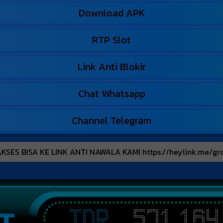
DAFTAR
Download APK
RTP Slot
Link Anti Blokir
Chat Whatsapp
Channel Telegram
KAMI https://heylink.me/grosir188