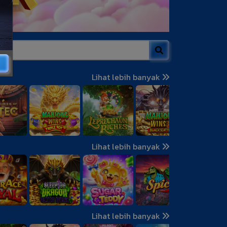
Lihat lebih banyak
Lihat lebih banyak