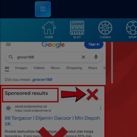
HOME
SLOT
CASINO
SPOR