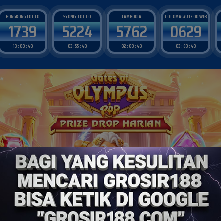
SYDNEY LOTTO
CAMBODIA
TOTOMACAU 13.00 WIB
EVERTON
T
5224
5762
0629
6040
03 : 55 : 37
02 : 00 : 37
03 : 00 : 37
05 : 30 : 37