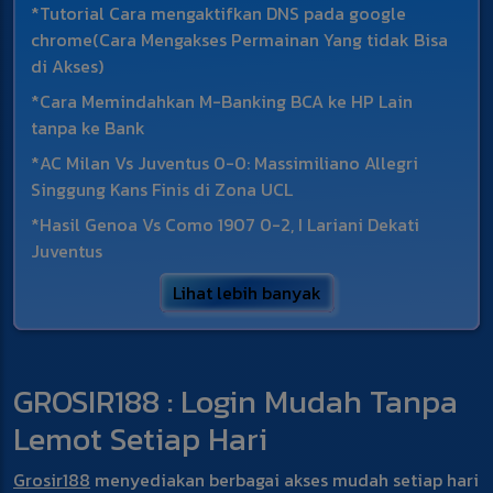
*Tutorial Cara mengaktifkan DNS pada google
chrome(Cara Mengakses Permainan Yang tidak Bisa
di Akses)
*Cara Memindahkan M-Banking BCA ke HP Lain
tanpa ke Bank
*AC Milan Vs Juventus 0-0: Massimiliano Allegri
Singgung Kans Finis di Zona UCL
*Hasil Genoa Vs Como 1907 0-2, I Lariani Dekati
Juventus
Lihat lebih banyak
GROSIR188 : Login Mudah Tanpa
Lemot Setiap Hari
Grosir188
menyediakan berbagai akses mudah setiap hari