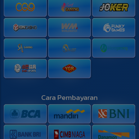
Cara Pembayaran