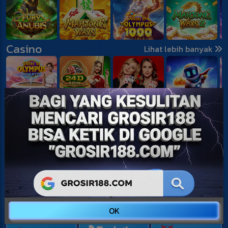
Casino
Lihat lebih banyak
Provider Kami
OK