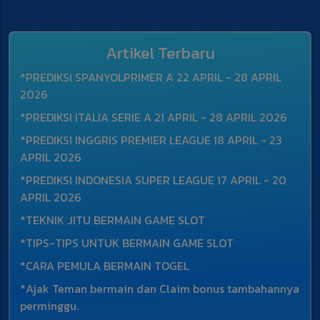
Artikel Terbaru
*PREDIKSI SPANYOLPRIMER A 22 APRIL - 28 APRIL
2026
*PREDIKSI ITALIA SERIE A 21 APRIL - 28 APRIL 2026
*PREDIKSI INGGRIS PREMIER LEAGUE 18 APRIL - 23
APRIL 2026
*PREDIKSI INDONESIA SUPER LEAGUE 17 APRIL - 20
APRIL 2026
*TEKNIK JITU BERMAIN GAME SLOT
*TIPS-TIPS UNTUK BERMAIN GAME SLOT
*CARA PEMULA BERMAIN TOGEL
*Ajak Teman bermain dan Claim bonus tambahannya
perminggu.