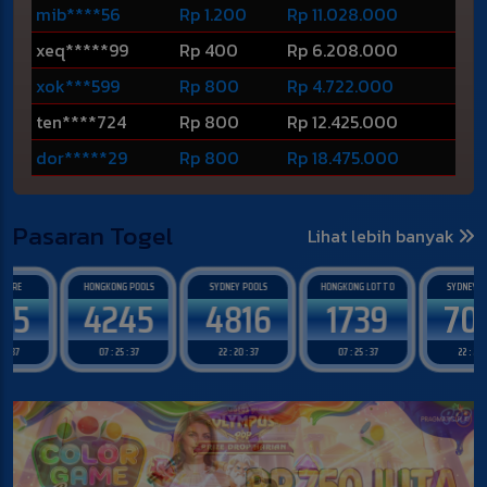
mib****56
Rp 1.200
Rp 11.028.000
xeq*****99
Rp 400
Rp 6.208.000
xok***599
Rp 800
Rp 4.722.000
ten****724
Rp 800
Rp 12.425.000
dor*****29
Rp 800
Rp 18.475.000
Pasaran Togel
Lihat lebih banyak
HONGKONG POOLS
SYDNEY POOLS
HONGKONG LOTTO
SYDNEY LOTTO
4245
4816
1739
7097
07 : 25 : 35
22 : 20 : 35
07 : 25 : 35
22 : 20 : 35