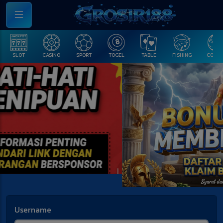
SLOT
CASINO
SPORT
TOGEL
TABLE
FISHING
COCK F
Username