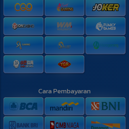
Cara Pembayaran