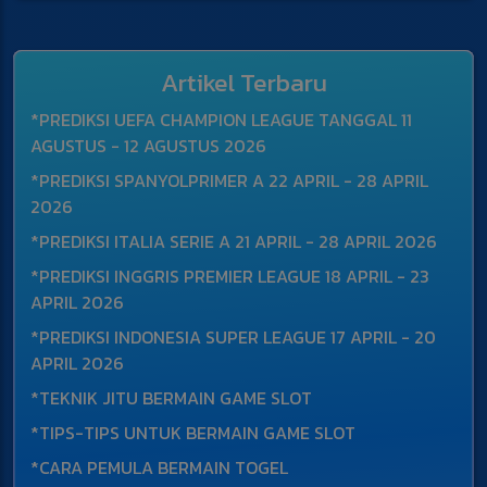
Artikel Terbaru
*PREDIKSI UEFA CHAMPION LEAGUE TANGGAL 11
AGUSTUS - 12 AGUSTUS 2026
*PREDIKSI SPANYOLPRIMER A 22 APRIL - 28 APRIL
2026
*PREDIKSI ITALIA SERIE A 21 APRIL - 28 APRIL 2026
*PREDIKSI INGGRIS PREMIER LEAGUE 18 APRIL - 23
APRIL 2026
*PREDIKSI INDONESIA SUPER LEAGUE 17 APRIL - 20
APRIL 2026
*TEKNIK JITU BERMAIN GAME SLOT
*TIPS-TIPS UNTUK BERMAIN GAME SLOT
*CARA PEMULA BERMAIN TOGEL