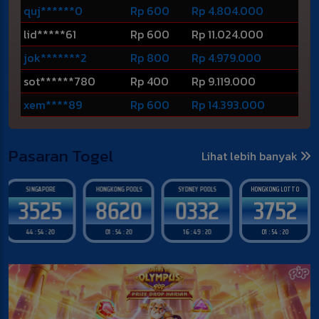
quj******0
Rp 600
Rp 4.804.000
lid*****61
Rp 600
Rp 11.024.000
jok*******2
Rp 800
Rp 4.979.000
sot******780
Rp 400
Rp 9.119.000
xem****89
Rp 600
Rp 14.393.000
Pasaran Togel
Lihat lebih banyak
HONGKONG POOLS
SYDNEY POOLS
HONGKONG LOTTO
SYDNEY LOTTO
8620
0332
3752
9086
01 : 54 : 19
16 : 49 : 19
01 : 54 : 19
16 : 49 : 19