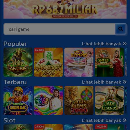
Populer
Lihat lebih banyak
Terbaru
Lihat lebih banyak
Slot
Lihat lebih banyak