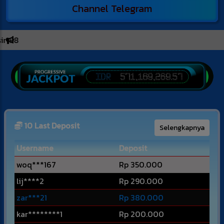
Channel Telegram
PASTIKA
10 Last Deposit
Selengkapnya
Username
Deposit
may*****3
Rp 340.000
woq***167
Rp 350.000
lij****2
Rp 290.000
zar***21
Rp 380.000