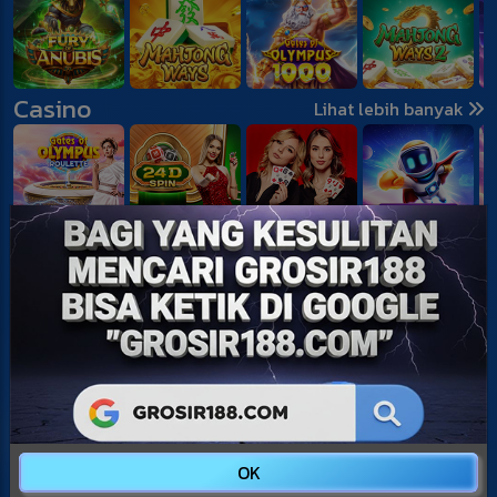
Casino
Lihat lebih banyak
Provider Kami
OK