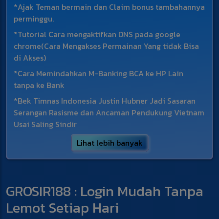
*Ajak Teman bermain dan Claim bonus tambahannya
perminggu.
*Tutorial Cara mengaktifkan DNS pada google
chrome(Cara Mengakses Permainan Yang tidak Bisa
di Akses)
*Cara Memindahkan M-Banking BCA ke HP Lain
tanpa ke Bank
*Bek Timnas Indonesia Justin Hubner Jadi Sasaran
Serangan Rasisme dan Ancaman Pendukung Vietnam
Usai Saling Sindir
Lihat lebih banyak
GROSIR188 : Login Mudah Tanpa
Lemot Setiap Hari